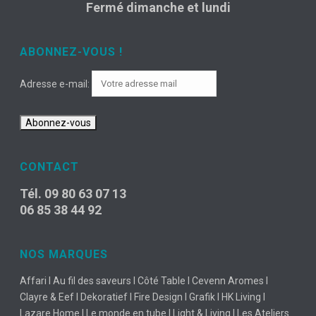
Fermé dimanche et lundi
ABONNEZ-VOUS !
Adresse e-mail:
CONTACT
Tél. 09 80 63 07 13
06 85 38 44 92
NOS MARQUES
Affari I Au fil des saveurs I Côté Table I Cevenn Aromes I
Clayre & Eef I Dekoratief I Fire Design I Grafik I HK Living I
Lazare Home I Le monde en tube I Light & Living I Les Ateliers