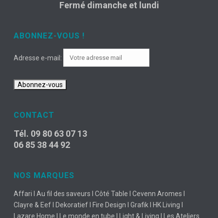
Fermé dimanche et lundi
ABONNEZ-VOUS !
Adresse e-mail:
CONTACT
Tél. 09 80 63 07 13
06 85 38 44 92
NOS MARQUES
Affari I Au fil des saveurs I Côté Table I Cevenn Aromes I
Clayre & Eef I Dekoratief I Fire Design I Grafik I HK Living I
Lazare Home I Le monde en tube I Light & Living I Les Ateliers